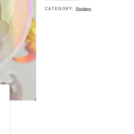
Sticker
CATEGORY:
Stickers
holographique
Quartz
Rose
"On
the
Moon"